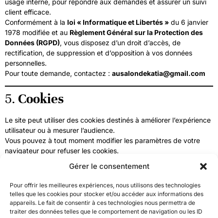
usage interne, pour répondre aux demandes et assurer un suivi
client efficace.
Conformément à la
loi « Informatique et Libertés »
du 6 janvier
1978 modifiée et au
Règlement Général sur la Protection des
Données (RGPD)
, vous disposez d’un droit d’accès, de
rectification, de suppression et d’opposition à vos données
personnelles.
Pour toute demande, contactez :
ausalondekatia@gmail.com
5.
Cookies
Le site peut utiliser des cookies destinés à améliorer l’expérience
utilisateur ou à mesurer l’audience.
Vous pouvez à tout moment modifier les paramètres de votre
navigateur pour refuser les cookies.
Gérer le consentement
6.
Responsabilité
Pour offrir les meilleures expériences, nous utilisons des technologies
telles que les cookies pour stocker et/ou accéder aux informations des
L’éditrice met tout en œuvre pour assurer l’exactitude et la mise
appareils. Le fait de consentir à ces technologies nous permettra de
à jour des informations diffusées sur le site, mais ne peut en
traiter des données telles que le comportement de navigation ou les ID
garantir l’exhaustivité ni l’absence d’erreurs ponctuelles.